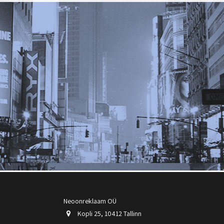
Neoonreklaam OÜ
Kopli 25, 10412 Tallinn